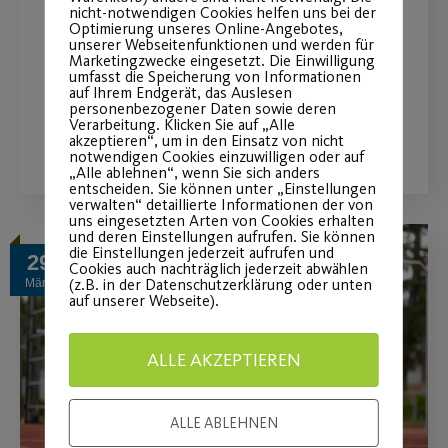
Roller Skating und Tanzen auf Rollen,
nicht-notwendigen Cookies helfen uns bei der
Optimierung unseres Online-Angebotes,
der Kultsport der 70er und 80er, ist
unserer Webseitenfunktionen und werden für
Marketingzwecke eingesetzt. Die Einwilligung
voll im Trend!
umfasst die Speicherung von Informationen
auf Ihrem Endgerät, das Auslesen
personenbezogener Daten sowie deren
Verarbeitung. Klicken Sie auf „Alle
WEITERLESEN
akzeptieren“, um in den Einsatz von nicht
notwendigen Cookies einzuwilligen oder auf
„Alle ablehnen“, wenn Sie sich anders
entscheiden. Sie können unter „Einstellungen
verwalten“ detaillierte Informationen der von
uns eingesetzten Arten von Cookies erhalten
und deren Einstellungen aufrufen. Sie können
die Einstellungen jederzeit aufrufen und
29
Cookies auch nachträglich jederzeit abwählen
(z.B. in der Datenschutzerklärung oder unten
März
auf unserer Webseite).
ALLE AKZEPTIEREN
ALLE ABLEHNEN