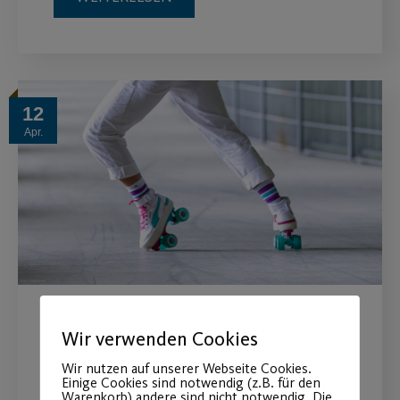
12
Apr.
Roller Dance Workshops am
Wir verwenden Cookies
20.05.23
Wir nutzen auf unserer Webseite Cookies.
Einige Cookies sind notwendig (z.B. für den
Warenkorb) andere sind nicht notwendig. Die