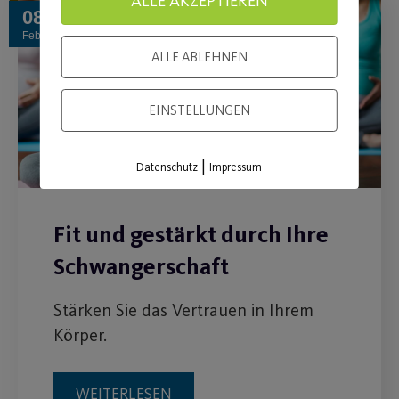
ALLE AKZEPTIEREN
08
Feb.
ALLE ABLEHNEN
EINSTELLUNGEN
|
Datenschutz
Impressum
Fit und gestärkt durch Ihre
Schwangerschaft
Stärken Sie das Vertrauen in Ihrem
Körper.
WEITERLESEN