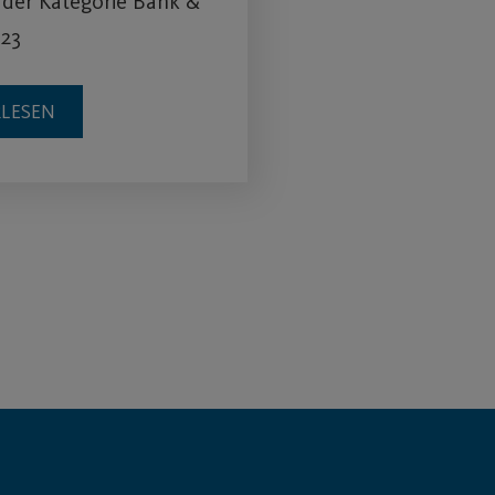
 der Kategorie Bank &
023
RLESEN