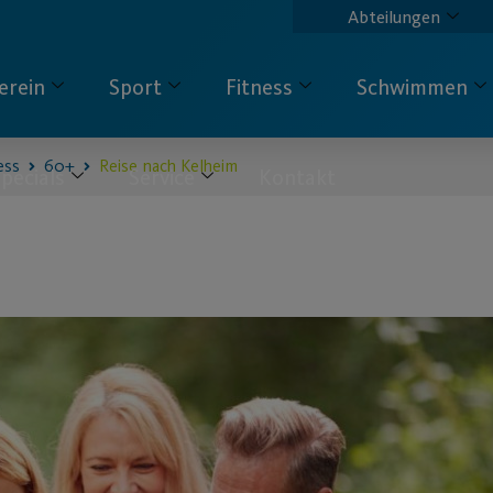
Abteilungen
erein
Sport
Fitness
Schwimmen
ess
60+
Reise nach Kelheim
pecials
Service
Kontakt