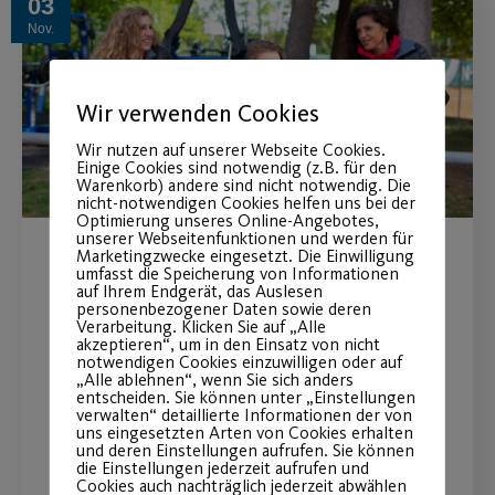
03
Nov.
Wir verwenden Cookies
Wir nutzen auf unserer Webseite Cookies.
Einige Cookies sind notwendig (z.B. für den
Warenkorb) andere sind nicht notwendig. Die
nicht-notwendigen Cookies helfen uns bei der
Optimierung unseres Online-Angebotes,
unserer Webseitenfunktionen und werden für
Marketingzwecke eingesetzt. Die Einwilligung
Macron unterm
umfasst die Speicherung von Informationen
auf Ihrem Endgerät, das Auslesen
Weihnachtsbaum
personenbezogener Daten sowie deren
Verarbeitung. Klicken Sie auf „Alle
akzeptieren“, um in den Einsatz von nicht
notwendigen Cookies einzuwilligen oder auf
35% Rabatt auf den UVP für alle
„Alle ablehnen“, wenn Sie sich anders
Artikel
entscheiden. Sie können unter „Einstellungen
verwalten“ detaillierte Informationen der von
uns eingesetzten Arten von Cookies erhalten
und deren Einstellungen aufrufen. Sie können
die Einstellungen jederzeit aufrufen und
WEITERLESEN
Cookies auch nachträglich jederzeit abwählen