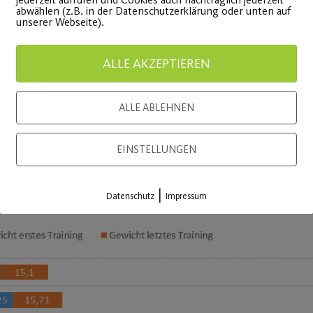
abwählen (z.B. in der Datenschutzerklärung oder unten auf
unserer Webseite).
ALLE AKZEPTIEREN
 Kraft- und Ausdauertraining bereits bei den ersten 
ALLE ABLEHNEN
bb. 1). Teilweise hat sich diese sogar verdoppelt (oran
EINSTELLUNGEN
mer während der Studie
|
Datenschutz
Impressum