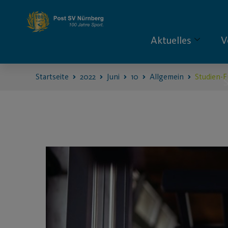
Aktuelles
V
Startseite
2022
Juni
10
Allgemein
Studien-E
S