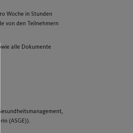
 pro Woche in Stunden
de von den Teilnehmern
sowie alle Dokumente
 & Gesundheitsmanagement,
rin (ASGE)).