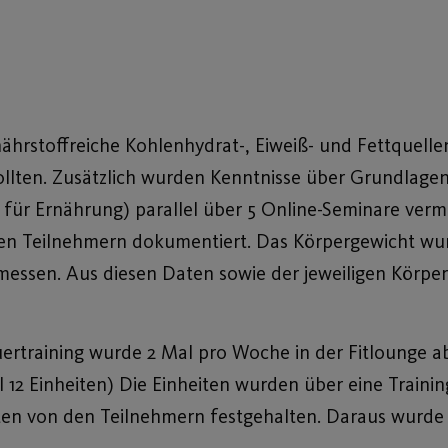
hrstoffreiche Kohlenhydrat-, Eiweiß- und Fettquellen
ollten. Zusätzlich wurden Kenntnisse über Grundla
für Ernährung) parallel über 5 Online-Seminare vermi
en Teilnehmern dokumentiert. Das Körpergewicht wur
emessen. Aus diesen Daten sowie der jeweiligen Körp
auertraining wurde 2 Mal pro Woche in der Fitlounge a
 12 Einheiten) Die Einheiten wurden über eine Train
en von den Teilnehmern festgehalten. Daraus wurde 