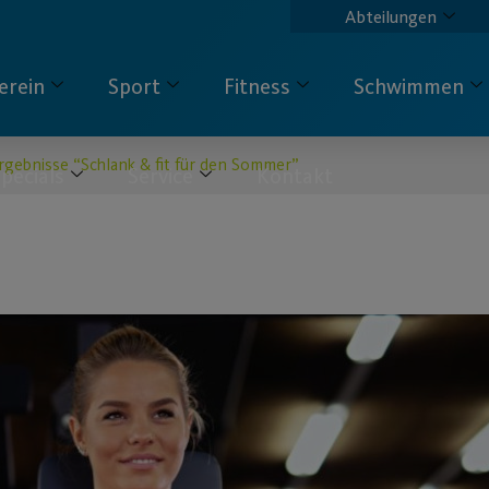
Abteilungen
erein
Sport
Fitness
Schwimmen
rgebnisse “Schlank & fit für den Sommer”
pecials
Service
Kontakt