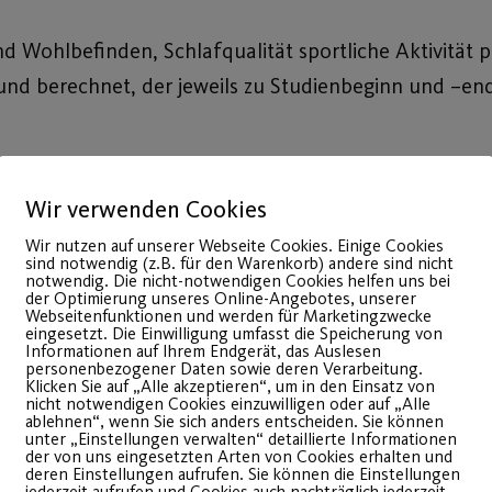
und Wohlbefinden, Schlafqualität sportliche Aktivität
nd berechnet, der jeweils zu Studienbeginn und –en
die die festgelegten Mindestanforderungen erfüllt 
okoll und Fragebögen) eingereicht haben.
Wir verwenden Cookies
Wir nutzen auf unserer Webseite Cookies. Einige Cookies
sind notwendig (z.B. für den Warenkorb) andere sind nicht
notwendig. Die nicht-notwendigen Cookies helfen uns bei
der Optimierung unseres Online-Angebotes, unserer
Webseitenfunktionen und werden für Marketingzwecke
eingesetzt. Die Einwilligung umfasst die Speicherung von
Informationen auf Ihrem Endgerät, das Auslesen
g.
personenbezogener Daten sowie deren Verarbeitung.
Klicken Sie auf „Alle akzeptieren“, um in den Einsatz von
nicht notwendigen Cookies einzuwilligen oder auf „Alle
ssstudios, Master of Business Administration Sport-
ablehnen“, wenn Sie sich anders entscheiden. Sie können
unter „Einstellungen verwalten“ detaillierte Informationen
rvice-Leitung Fitlounge, Trainerin, Ernährungsberate
der von uns eingesetzten Arten von Cookies erhalten und
deren Einstellungen aufrufen. Sie können die Einstellungen
jederzeit aufrufen und Cookies auch nachträglich jederzeit