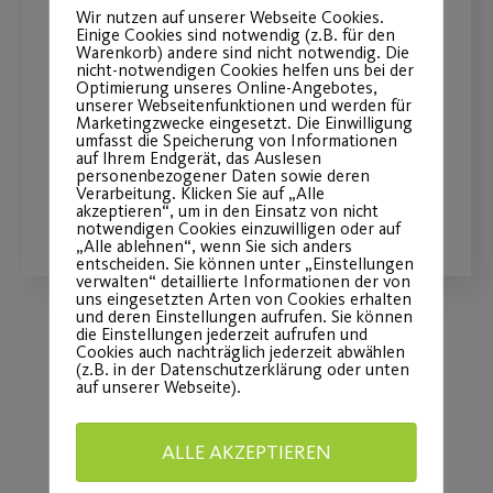
Fit und gestärkt durch Ihre
Wir nutzen auf unserer Webseite Cookies.
Einige Cookies sind notwendig (z.B. für den
Schwangerschaft
Warenkorb) andere sind nicht notwendig. Die
nicht-notwendigen Cookies helfen uns bei der
Optimierung unseres Online-Angebotes,
Stärken Sie das Vertrauen in Ihrem
unserer Webseitenfunktionen und werden für
Marketingzwecke eingesetzt. Die Einwilligung
Körper.
umfasst die Speicherung von Informationen
auf Ihrem Endgerät, das Auslesen
personenbezogener Daten sowie deren
Verarbeitung. Klicken Sie auf „Alle
WEITERLESEN
akzeptieren“, um in den Einsatz von nicht
notwendigen Cookies einzuwilligen oder auf
„Alle ablehnen“, wenn Sie sich anders
entscheiden. Sie können unter „Einstellungen
verwalten“ detaillierte Informationen der von
uns eingesetzten Arten von Cookies erhalten
und deren Einstellungen aufrufen. Sie können
die Einstellungen jederzeit aufrufen und
Cookies auch nachträglich jederzeit abwählen
Load More
(z.B. in der Datenschutzerklärung oder unten
auf unserer Webseite).
ALLE AKZEPTIEREN