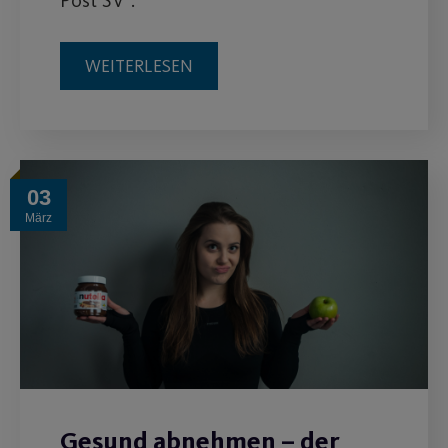
WEITERLESEN
03
März
Gesund abnehmen – der