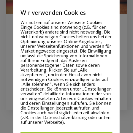
Wir verwenden Cookies
Wir nutzen auf unserer Webseite Cookies.
Einige Cookies sind notwendig (z.B. für den
Yoga als
Warenkorb) andere sind nicht notwendig. Die
nicht-notwendigen Cookies helfen uns bei der
Gesundheitstraining
Optimierung unseres Online-Angebotes,
unserer Webseitenfunktionen und werden für
Marketingzwecke eingesetzt. Die Einwilligung
Ab 23.02. exklusiv für unsere Yoga
umfasst die Speicherung von Informationen
auf Ihrem Endgerät, das Auslesen
Mitglieder und weitere Yoga-
personenbezogener Daten sowie deren
Verarbeitung. Klicken Sie auf „Alle
Interessierte
akzeptieren“, um in den Einsatz von nicht
notwendigen Cookies einzuwilligen oder auf
„Alle ablehnen“, wenn Sie sich anders
entscheiden. Sie können unter „Einstellungen
WEITERLESEN
verwalten“ detaillierte Informationen der von
uns eingesetzten Arten von Cookies erhalten
und deren Einstellungen aufrufen. Sie können
die Einstellungen jederzeit aufrufen und
Cookies auch nachträglich jederzeit abwählen
(z.B. in der Datenschutzerklärung oder unten
auf unserer Webseite).