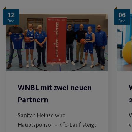
12
06
Dez.
Dez.
WNBL mit zwei neuen
Partnern
Sanitär-Heinze wird
W
Hauptsponsor – Kfo-Lauf steigt
v