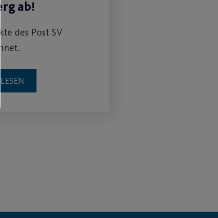
rg ab!
ekte des Post SV
hnet.
RLESEN