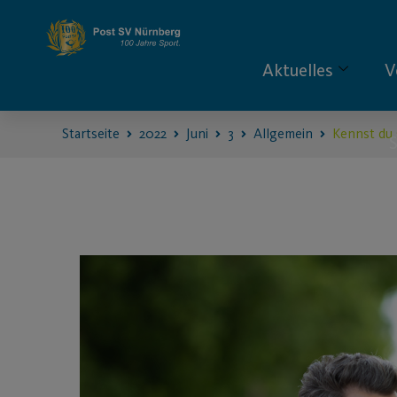
Aktuelles
V
Startseite
2022
Juni
3
Allgemein
Kennst du 
S