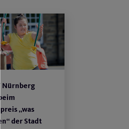
V Nürnberg
beim
tpreis „was
n“ der Stadt