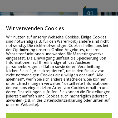
01
Dez.
Wir verwenden Cookies
Wir nutzen auf unserer Webseite Cookies. Einige Cookies
sind notwendig (z.B. für den Warenkorb) andere sind nicht
notwendig. Die nicht-notwendigen Cookies helfen uns bei
der Optimierung unseres Online-Angebotes, unserer
Webseitenfunktionen und werden für Marketingzwecke
eingesetzt. Die Einwilligung umfasst die Speicherung von
Informationen auf Ihrem Endgerät, das Auslesen
personenbezogener Daten sowie deren Verarbeitung.
Klicken Sie auf „Alle akzeptieren“, um in den Einsatz von
nicht notwendigen Cookies einzuwilligen oder auf „Alle
Weihnachtsferienprogramm
Post S
ablehnen“, wenn Sie sich anders entscheiden. Sie können
unter „Einstellungen verwalten“ detaillierte Informationen
der von uns eingesetzten Arten von Cookies erhalten und
2022/23
räumt 
deren Einstellungen aufrufen. Sie können die Einstellungen
jederzeit aufrufen und Cookies auch nachträglich jederzeit
Projek
abwählen (z.B. in der Datenschutzerklärung oder unten auf
ir sporteln auch in den Ferien
unserer Webseite).
bewege
om 27.12.22-05.01.2023!