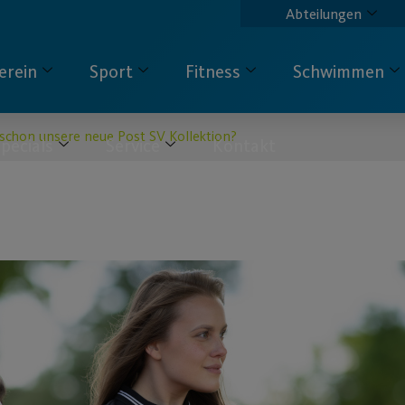
Abteilungen
erein
Sport
Fitness
Schwimmen
schon unsere neue Post SV Kollektion?
pecials
Service
Kontakt