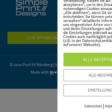
Verarbeitung. Klicken Sie auf 
akzeptieren“, um in den Einsa
notwendigen Cookies einzuwi
„Alle ablehnen“, wenn Sie si
entscheiden. Sie können unt
verwalten“ detaillierte Info
uns eingesetzten Arten von 
und deren Einstellungen auf
die Einstellungen jederzeit a
Cookies auch nachträglich je
ZUR SPONSORENÜBERSICHT
(z.B. in der Datenschutzerkl
auf unserer Webseite).
ALLE AKZEPTI
© 2020 Post SV Nürnberg | Impressum und Datenschutz
Made with
by PASSGEBER
ALLE ABLEHN
EINSTELLUNG
|
Datenschutz
Impr