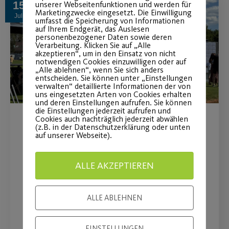
15
unserer Webseitenfunktionen und werden für
Marketingzwecke eingesetzt. Die Einwilligung
Juli
umfasst die Speicherung von Informationen
auf Ihrem Endgerät, das Auslesen
personenbezogener Daten sowie deren
Verarbeitung. Klicken Sie auf „Alle
akzeptieren“, um in den Einsatz von nicht
notwendigen Cookies einzuwilligen oder auf
„Alle ablehnen“, wenn Sie sich anders
entscheiden. Sie können unter „Einstellungen
verwalten“ detaillierte Informationen der von
uns eingesetzten Arten von Cookies erhalten
und deren Einstellungen aufrufen. Sie können
die Einstellungen jederzeit aufrufen und
Cookies auch nachträglich jederzeit abwählen
MAN Truck & Bus wird
(z.B. in der Datenschutzerklärung oder unten
auf unserer Webseite).
Premiumpartner
ALLE AKZEPTIEREN
Langfristige Partnerschaft stärkt
insbesondere den Mädchen- und
ALLE ABLEHNEN
Frauenfußball
EINSTELLUNGEN