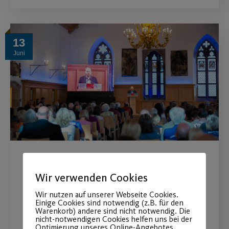
13
Juni
Gelungener Sportempfang
Wir verwenden Cookies
2024
Wir nutzen auf unserer Webseite Cookies.
Einige Cookies sind notwendig (z.B. für den
Ein Abend der Ehrungen und des
Warenkorb) andere sind nicht notwendig. Die
nicht-notwendigen Cookies helfen uns bei der
Austauschs.
Optimierung unseres Online-Angebotes,