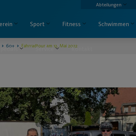
Abteilungen
erein
Sport
Fitness
Schwimmen
60+
Fahrradtour am 12. Mai 2022
pecials
Service
Kontakt