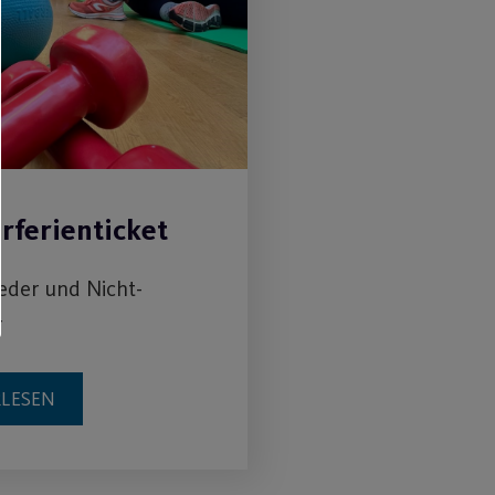
ferienticket
ieder und Nicht-
r
RLESEN