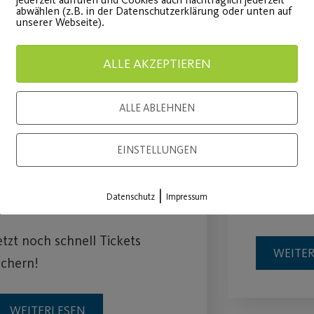
abwählen (z.B. in der Datenschutzerklärung oder unten auf
unserer Webseite).
ALLE AKZEPTIEREN
ALLE ABLEHNEN
JEDER MENSCH –
Sommer
EINSTELLUNGEN
Große Tanzshows in
Für Mitgl
|
Datenschutz
Impressum
der Stadthalle Fürth!
Mitgliede
etzt noch schnell Tickets
WEITE
ichern!
WEITERLESEN