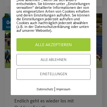
entscheiden. Sie können unter „Einstellungen
verwalten“ detaillierte Informationen der von
uns eingesetzten Arten von Cookies erhalten
und deren Einstellungen aufrufen. Sie können
die Einstellungen jederzeit aufrufen und
04
Cookies auch nachträglich jederzeit abwählen
(z.B. in der Datenschutzerklärung oder unten
März
auf unserer Webseite).
ALLE AKZEPTIEREN
ALLE ABLEHNEN
EINSTELLUNGEN
Wiederaufnahme des
Outdoor-Sportbetriebs
|
Datenschutz
Impressum
Endlich geht es wieder los mit