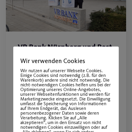
VR Bank Nürnberg und Post
SV Nürnberg verlängern das
Wir verwenden Cookies
Hauptsponsoring vorzeitig
Wir nutzen auf unserer Webseite Cookies.
Einige Cookies sind notwendig (z.B. für den
bis 2024
Warenkorb) andere sind nicht notwendig. Die
nicht-notwendigen Cookies helfen uns bei der
Optimierung unseres Online-Angebotes,
Aktuelles Engagement wird um das
unserer Webseitenfunktionen und werden für
Marketingzwecke eingesetzt. Die Einwilligung
Projekt „Post SV on Ice“ erweitert.
umfasst die Speicherung von Informationen
auf Ihrem Endgerät, das Auslesen
personenbezogener Daten sowie deren
Verarbeitung. Klicken Sie auf „Alle
WEITERLESEN
akzeptieren“, um in den Einsatz von nicht
notwendigen Cookies einzuwilligen oder auf
„Alle ablehnen“, wenn Sie sich anders