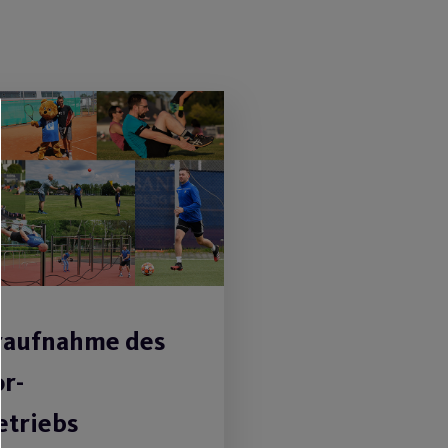
aufnahme des
r-
etriebs