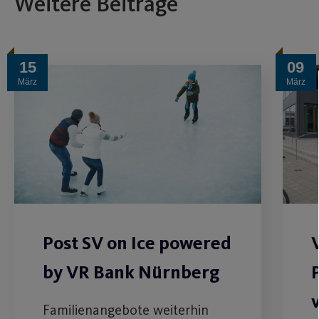
Weitere Beiträge
15
09
März
März
Post SV on Ice powered
by VR Bank Nürnberg
Familienangebote weiterhin