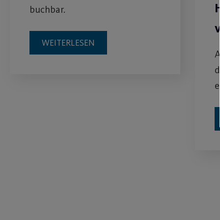
buchbar.
WEITERLESEN
A
d
e