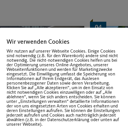
04
März
Wir verwenden Cookies
Wir nutzen auf unserer Webseite Cookies. Einige Cookies
sind notwendig (z.B. für den Warenkorb) andere sind nicht
notwendig. Die nicht-notwendigen Cookies helfen uns bei
der Optimierung unseres Online-Angebotes, unserer
Webseitenfunktionen und werden für Marketingzwecke
eingesetzt. Die Einwilligung umfasst die Speicherung von
Informationen auf Ihrem Endgerät, das Auslesen
personenbezogener Daten sowie deren Verarbeitung.
Klicken Sie auf „Alle akzeptieren“, um in den Einsatz von
nicht notwendigen Cookies einzuwilligen oder auf „Alle
VR Bank Nürnberg und
Wieder
ablehnen“, wenn Sie sich anders entscheiden. Sie können
unter „Einstellungen verwalten“ detaillierte Informationen
der von uns eingesetzten Arten von Cookies erhalten und
Post SV Nürnberg
Outdoo
deren Einstellungen aufrufen. Sie können die Einstellungen
jederzeit aufrufen und Cookies auch nachträglich jederzeit
verlängern das
Sportb
abwählen (z.B. in der Datenschutzerklärung oder unten auf
unserer Webseite).