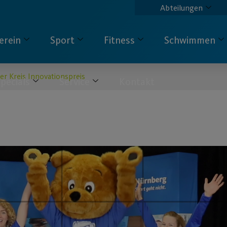
Abteilungen
erein
Sport
Fitness
Schwimmen
er Kreis Innovationspreis
pecials
Service
Kontakt