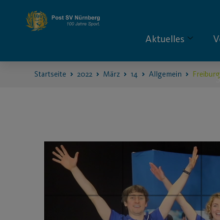
Aktuelles
V
Startseite
2022
März
14
Allgemein
Freiburg
S