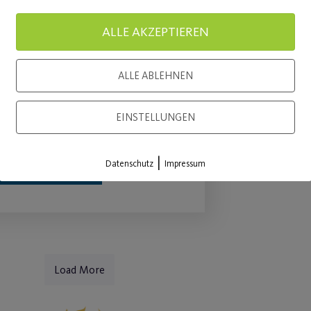
Hauptsponsoring
Endlich g
ALLE AKZEPTIEREN
vorzeitig bis 2024
Outdoor-
ktuelles Engagement wird um
ALLE ABLEHNEN
WEITE
as Projekt „Post SV on Ice“
EINSTELLUNGEN
rweitert.
|
Datenschutz
Impressum
WEITERLESEN
Load More