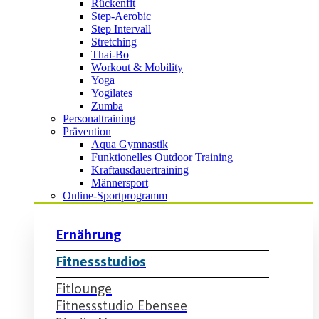
Rückenfit
Step-Aerobic
Step Intervall
Stretching
Thai-Bo
Workout & Mobility
Yoga
Yogilates
Zumba
Personaltraining
Prävention
Aqua Gymnastik
Funktionelles Outdoor Training
Kraftausdauertraining
Männersport
Online-Sportprogramm
Ernährung
Fitnessstudios
Fitlounge
Fitnessstudio Ebensee