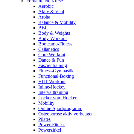
Fortlaufende Kurse
Aerobic
Aktiv & Vital
Aroha
Balance & Mobility
BBP
Body & Weights
Body-Workout
Bootcamp-Fitness
Callanetics
Core Workout
Dance & Fun
Faszientraining
Fitness-Gymnastik
Functional-Boxing
HIIT Workout
Inline-Hockey
Intervalltraining
Locker vom Hocker
Mobility
Online-Sportprogramm
Osteoporose aktiv vorbeugen
Pilates
Power-Fitness
Powerzirkel