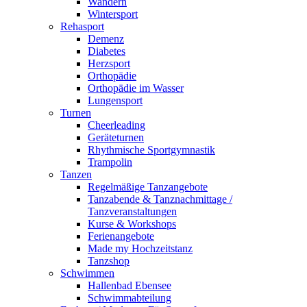
Wandern
Wintersport
Rehasport
Demenz
Diabetes
Herzsport
Orthopädie
Orthopädie im Wasser
Lungensport
Turnen
Cheerleading
Geräteturnen
Rhythmische Sportgymnastik
Trampolin
Tanzen
Regelmäßige Tanzangebote
Tanzabende & Tanznachmittage /
Tanzveranstaltungen
Kurse & Workshops
Ferienangebote
Made my Hochzeitstanz
Tanzshop
Schwimmen
Hallenbad Ebensee
Schwimmabteilung