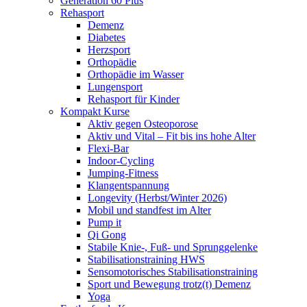
Generation 60 Plus
Rehasport
Demenz
Diabetes
Herzsport
Orthopädie
Orthopädie im Wasser
Lungensport
Rehasport für Kinder
Kompakt Kurse
Aktiv gegen Osteoporose
Aktiv und Vital – Fit bis ins hohe Alter
Flexi-Bar
Indoor-Cycling
Jumping-Fitness
Klangentspannung
Longevity (Herbst/Winter 2026)
Mobil und standfest im Alter
Pump it
Qi Gong
Stabile Knie-, Fuß- und Sprunggelenke
Stabilisationstraining HWS
Sensomotorisches Stabilisationstraining
Sport und Bewegung trotz(t) Demenz
Yoga