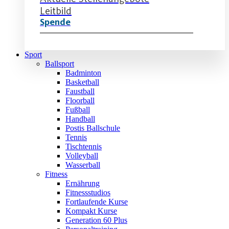
Leitbild
Spende
Sport
Ballsport
Badminton
Basketball
Faustball
Floorball
Fußball
Handball
Postis Ballschule
Tennis
Tischtennis
Volleyball
Wasserball
Fitness
Ernährung
Fitnessstudios
Fortlaufende Kurse
Kompakt Kurse
Generation 60 Plus