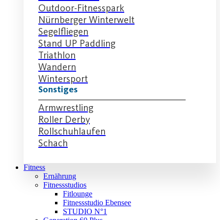
Outdoor-Fitnesspark
Nürnberger Winterwelt
Segelfliegen
Stand UP Paddling
Triathlon
Wandern
Wintersport
Sonstiges
Armwrestling
Roller Derby
Rollschuhlaufen
Schach
Fitness
Ernährung
Fitnessstudios
Fitlounge
Fitnessstudio Ebensee
STUDIO N°1