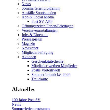
News
Sommerferienprogramm
Ausfälle Sportstunden
App & Social Media
Post SV-APP
Öffnungszeiten Ferien/Feiertagen
Vereinsveranstaltungen
Jobs & Ehrenamt
Pressespiegel
Magazin
Newsletter
Mitgliederbefragung
Aktionen
Geschenkgutscheine
Mitglieder werben Mitglieder
Postis Vorteilswelt
Sommerferienticket 2026
Treuekarte
Aktuelles
100 Jahre Post SV
News
Sommerferienprogramm