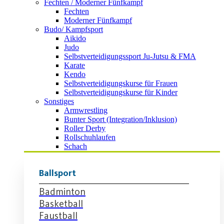
Fechten / Moderner Fünfkampf
Fechten
Moderner Fünfkampf
Budo/ Kampfsport
Aikido
Judo
Selbstverteidigungssport Ju-Jutsu & FMA
Karate
Kendo
Selbstverteidigungskurse für Frauen
Selbstverteidigungskurse für Kinder
Sonstiges
Armwrestling
Bunter Sport (Integration/Inklusion)
Roller Derby
Rollschuhlaufen
Schach
Ballsport
Badminton
Basketball
Faustball