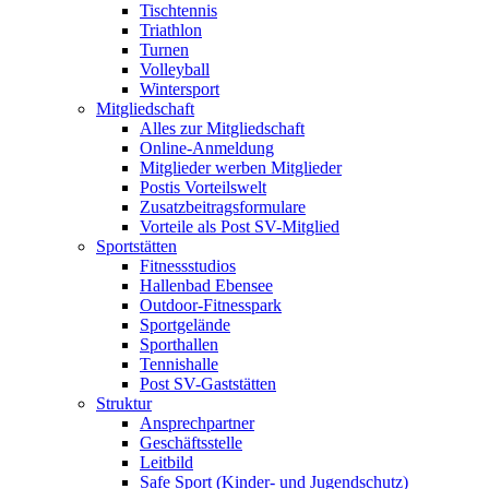
Tischtennis
Triathlon
Turnen
Volleyball
Wintersport
Mitgliedschaft
Alles zur Mitgliedschaft
Online-Anmeldung
Mitglieder werben Mitglieder
Postis Vorteilswelt
Zusatzbeitragsformulare
Vorteile als Post SV-Mitglied
Sportstätten
Fitnessstudios
Hallenbad Ebensee
Outdoor-Fitnesspark
Sportgelände
Sporthallen
Tennishalle
Post SV-Gaststätten
Struktur
Ansprechpartner
Geschäftsstelle
Leitbild
Safe Sport (Kinder- und Jugendschutz)