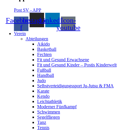
Post SV - APP
Facebook-
Instagram
Linkedin
Icon-
f
youtube
Verein
Abteilungen
Aikido
Basketball
Fechten
Fit und Gesund Erwachsene
Fit und Gesund Kinder – Postis Kinderwelt
Fußball
Handball
Judo
Selbstverteidigungssport Ju-Jutsu & FMA
Karate
Kendo
Leichtathletik
Moderner Fünfkampf
Schwimmen
Segelfliegen
Tanz
Tennis