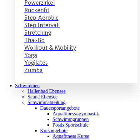
Powerzirkel
Rückenfit
Step-Aerobic
Step Intervall
Stretching
Thai-Bo
Workout & Mobility
Yoga
Yogilates
Zumba
Schwimmen
Hallenbad Ebensee
Sauna Ebensee
Schwimmabteilung
Dauersportangebote
Aquafitness/-gymnastik
Schwimmgruppen
Postis Sportschule
Kursangebote
Aquafitness Kurse