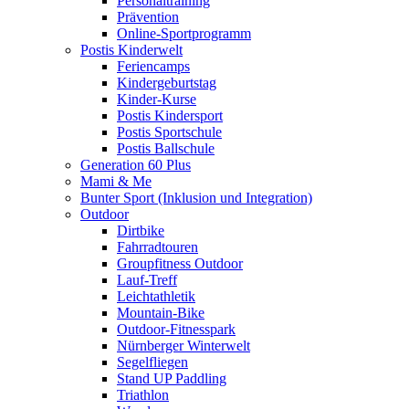
Personaltraining
Prävention
Online-Sportprogramm
Postis Kinderwelt
Feriencamps
Kindergeburtstag
Kinder-Kurse
Postis Kindersport
Postis Sportschule
Postis Ballschule
Generation 60 Plus
Mami & Me
Bunter Sport (Inklusion und Integration)
Outdoor
Dirtbike
Fahrradtouren
Groupfitness Outdoor
Lauf-Treff
Leichtathletik
Mountain-Bike
Outdoor-Fitnesspark
Nürnberger Winterwelt
Segelfliegen
Stand UP Paddling
Triathlon