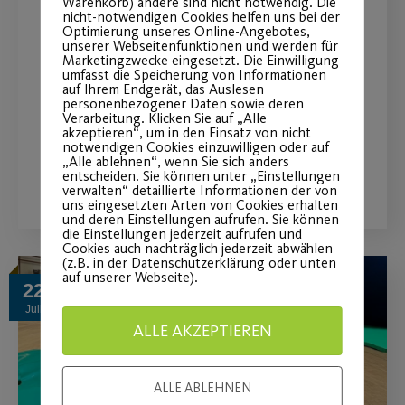
JEDER MENSCH – Große
Warenkorb) andere sind nicht notwendig. Die
nicht-notwendigen Cookies helfen uns bei der
Tanzshows in der Stadthalle
Optimierung unseres Online-Angebotes,
unserer Webseitenfunktionen und werden für
Marketingzwecke eingesetzt. Die Einwilligung
Fürth!
umfasst die Speicherung von Informationen
auf Ihrem Endgerät, das Auslesen
personenbezogener Daten sowie deren
Jetzt noch schnell Tickets sichern!
Verarbeitung. Klicken Sie auf „Alle
akzeptieren“, um in den Einsatz von nicht
notwendigen Cookies einzuwilligen oder auf
„Alle ablehnen“, wenn Sie sich anders
WEITERLESEN
entscheiden. Sie können unter „Einstellungen
verwalten“ detaillierte Informationen der von
uns eingesetzten Arten von Cookies erhalten
und deren Einstellungen aufrufen. Sie können
die Einstellungen jederzeit aufrufen und
Cookies auch nachträglich jederzeit abwählen
(z.B. in der Datenschutzerklärung oder unten
auf unserer Webseite).
22
Juli
ALLE AKZEPTIEREN
ALLE ABLEHNEN