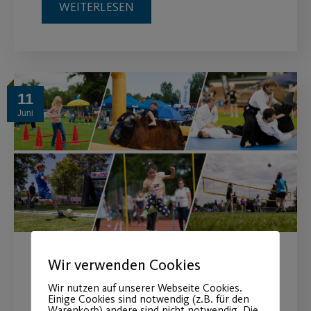
WEITERLESEN
11
Juni
Wir verwenden Cookies
Post SV-Sportfestival am 11.
Wir nutzen auf unserer Webseite Cookies.
Juli 2026
Einige Cookies sind notwendig (z.B. für den
Warenkorb) andere sind nicht notwendig. Die