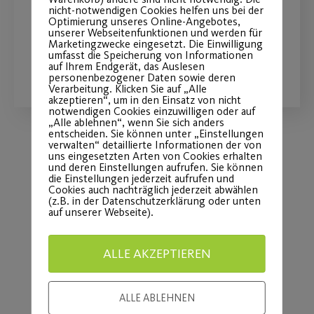
nicht-notwendigen Cookies helfen uns bei der
von 13 bis 18 Uhr im Sportpark Ebensee
Optimierung unseres Online-Angebotes,
unserer Webseitenfunktionen und werden für
Marketingzwecke eingesetzt. Die Einwilligung
umfasst die Speicherung von Informationen
WEITERLESEN
auf Ihrem Endgerät, das Auslesen
personenbezogener Daten sowie deren
Verarbeitung. Klicken Sie auf „Alle
akzeptieren“, um in den Einsatz von nicht
notwendigen Cookies einzuwilligen oder auf
„Alle ablehnen“, wenn Sie sich anders
entscheiden. Sie können unter „Einstellungen
verwalten“ detaillierte Informationen der von
uns eingesetzten Arten von Cookies erhalten
Load More
und deren Einstellungen aufrufen. Sie können
die Einstellungen jederzeit aufrufen und
Cookies auch nachträglich jederzeit abwählen
(z.B. in der Datenschutzerklärung oder unten
auf unserer Webseite).
ALLE AKZEPTIEREN
ALLE ABLEHNEN