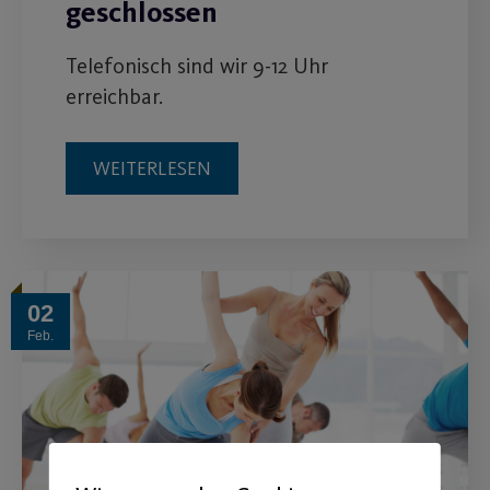
geschlossen
Telefonisch sind wir 9-12 Uhr
erreichbar.
WEITERLESEN
02
Feb.