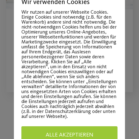
Wir verwenden Cookies
Wir nutzen auf unserer Webseite Cookies.
Einige Cookies sind notwendig (z.B. für den
Warenkorb) andere sind nicht notwendig. Die
Frischer Wind im
nicht-notwendigen Cookies helfen uns bei der
Optimierung unseres Online-Angebotes,
Kursbereich
unserer Webseitenfunktionen und werden für
Marketingzwecke eingesetzt. Die Einwilligung
umfasst die Speicherung von Informationen
Hatha Yoga und Hot Iron
auf Ihrem Endgerät, das Auslesen
personenbezogener Daten sowie deren
Verarbeitung. Klicken Sie auf „Alle
akzeptieren“, um in den Einsatz von nicht
notwendigen Cookies einzuwilligen oder auf
WEITERLESEN
„Alle ablehnen“, wenn Sie sich anders
entscheiden. Sie können unter „Einstellungen
verwalten“ detaillierte Informationen der von
uns eingesetzten Arten von Cookies erhalten
und deren Einstellungen aufrufen. Sie können
die Einstellungen jederzeit aufrufen und
Cookies auch nachträglich jederzeit abwählen
(z.B. in der Datenschutzerklärung oder unten
auf unserer Webseite).
Load More
ALLE AKZEPTIEREN