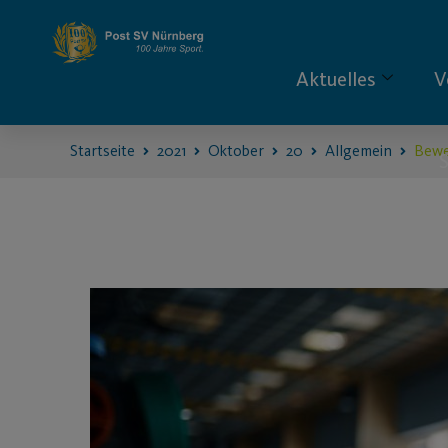
Aktuelles
V
Startseite
2021
Oktober
20
Allgemein
Bewe
S