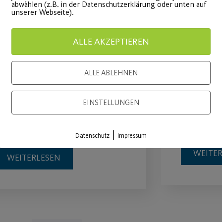
abwählen (z.B. in der Datenschutzerklärung oder unten auf
unserer Webseite).
ALLE AKZEPTIEREN
Statement des
Qi Gon
ALLE ABLEHNEN
Vorstands zur
Cycling
aktuellen Situation
Gesundhe
EINSTELLUNGEN
aus erhal
ielen Dank für Ihre Treue.
|
Datenschutz
Impressum
WEITE
WEITERLESEN