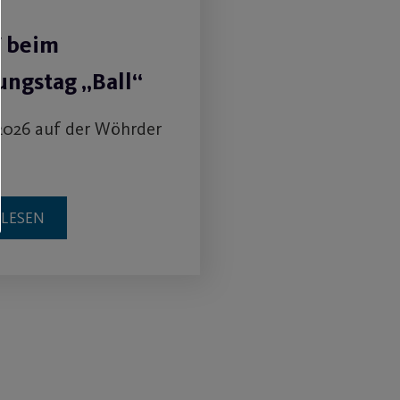
V beim
ngstag „Ball“
2026 auf der Wöhrder
RLESEN