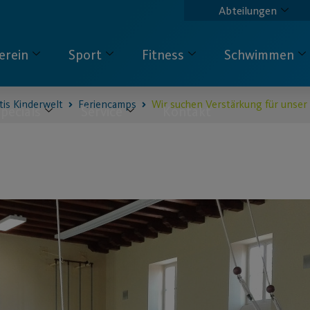
Abteilungen
erein
Sport
Fitness
Schwimmen
tis Kinderwelt
Feriencamps
Wir suchen Verstärkung für unser
pecials
Service
Kontakt