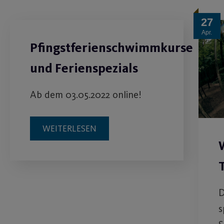
27
Apr.
Pfingstferienschwimmkurse
und Ferienspezials
Ab dem 03.05.2022 online!
WEITERLESEN
T
D
s