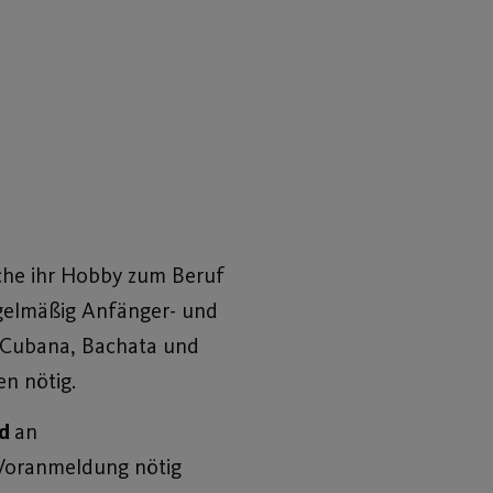
lche ihr Hobby zum Beruf
egelmäßig Anfänger- und
sa Cubana, Bachata und
n nötig.
nd
an
e Voranmeldung nötig