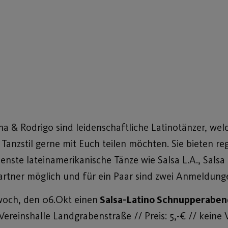
a & Rodrigo sind leidenschaftliche Latinotänzer, we
Tanzstil gerne mit Euch teilen möchten. Sie bieten r
denste lateinamerikanische Tänze wie Salsa L.A., Sal
rtner möglich und für ein Paar sind zwei Anmeldunge
twoch, den 06.Okt einen
Salsa-Latino Schnupperabe
// Vereinshalle Landgrabenstraße // Preis: 5,-€ // kein