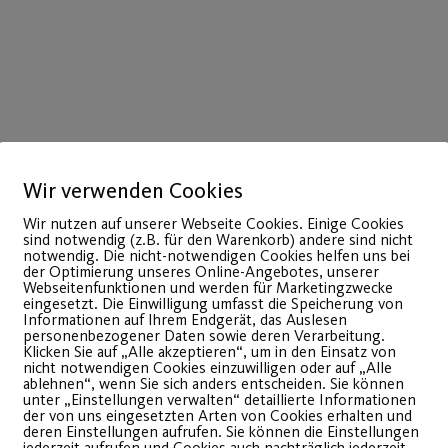
Wir verwenden Cookies
Wir nutzen auf unserer Webseite Cookies. Einige Cookies
sind notwendig (z.B. für den Warenkorb) andere sind nicht
notwendig. Die nicht-notwendigen Cookies helfen uns bei
der Optimierung unseres Online-Angebotes, unserer
Webseitenfunktionen und werden für Marketingzwecke
eingesetzt. Die Einwilligung umfasst die Speicherung von
auen. Mit unserer Übungsleiterin Sandrine trainiert ih
Informationen auf Ihrem Endgerät, das Auslesen
personenbezogener Daten sowie deren Verarbeitung.
ton sowie Bachata eure Körperhaltung, das Rythmusg
Klicken Sie auf „Alle akzeptieren“, um in den Einsatz von
nicht notwendigen Cookies einzuwilligen oder auf „Alle
 wir in regelmäßigen Abständen in Kursform an. Es gi
ablehnen“, wenn Sie sich anders entscheiden. Sie können
unter „Einstellungen verwalten“ detaillierte Informationen
tenere Tänzer (hier kommt dann auch noch der Cha Cha
der von uns eingesetzten Arten von Cookies erhalten und
deren Einstellungen aufrufen. Sie können die Einstellungen
jederzeit aufrufen und Cookies auch nachträglich jederzeit