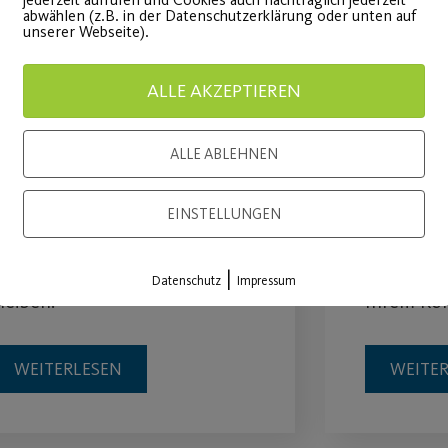
abwählen (z.B. in der Datenschutzerklärung oder unten auf
unserer Webseite).
ALLE AKZEPTIEREN
ALLE ABLEHNEN
Digitaler
Fit und
Gesundheitstag
Ihre S
EINSTELLUNGEN
esund, agil und entspannt
Stärken S
|
Datenschutz
Impressum
leiben.
Ihrem Kör
WEITERLESEN
WEITE