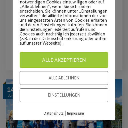
Umfrage “Kursangebote &
notwendigen Cookies einzuwilligen oder auf
„Alle ablehnen“, wenn Sie sich anders
Fitlounge”
entscheiden. Sie können unter „Einstellungen
verwalten“ detaillierte Informationen der von
uns eingesetzten Arten von Cookies erhalten
Mitmachen und attraktive Preise
und deren Einstellungen aufrufen. Sie können
die Einstellungen jederzeit aufrufen und
sichern!
Cookies auch nachträglich jederzeit abwählen
(z.B. in der Datenschutzerklärung oder unten
auf unserer Webseite).
WEITERLESEN
ALLE AKZEPTIEREN
ALLE ABLEHNEN
14
EINSTELLUNGEN
Juli
|
Datenschutz
Impressum