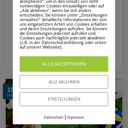
Petition der
akzeptieren“, um in den Einsatz von nicht
notwendigen Cookies einzuwilligen oder auf
Fußballabteilung
„Alle ablehnen“, wenn Sie sich anders
entscheiden. Sie können unter „Einstellungen
verwalten“ detaillierte Informationen der von
uns eingesetzten Arten von Cookies erhalten
Stimmabgabe zur Wiederaufnahme
und deren Einstellungen aufrufen. Sie können
des Sportbetriebs.
die Einstellungen jederzeit aufrufen und
Cookies auch nachträglich jederzeit abwählen
(z.B. in der Datenschutzerklärung oder unten
auf unserer Webseite).
WEITERLESEN
ALLE AKZEPTIEREN
ALLE ABLEHNEN
15
Feb.
EINSTELLUNGEN
|
Datenschutz
Impressum