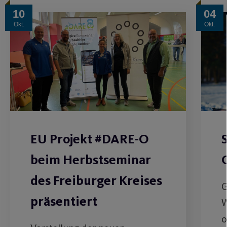
10
04
Okt.
Okt.
EU Projekt #DARE-O
beim Herbstseminar
des Freiburger Kreises
G
präsentiert
W
o