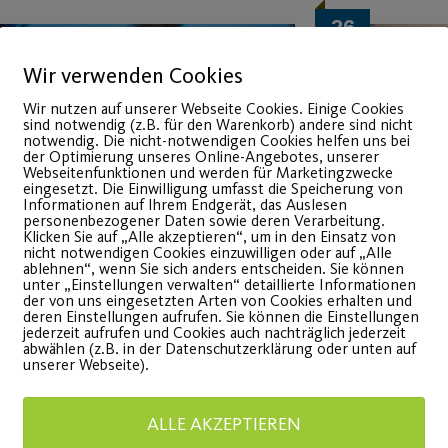
26
Sep.
Wir verwenden Cookies
Wir nutzen auf unserer Webseite Cookies. Einige Cookies
sind notwendig (z.B. für den Warenkorb) andere sind nicht
notwendig. Die nicht-notwendigen Cookies helfen uns bei
der Optimierung unseres Online-Angebotes, unserer
Webseitenfunktionen und werden für Marketingzwecke
eingesetzt. Die Einwilligung umfasst die Speicherung von
Informationen auf Ihrem Endgerät, das Auslesen
personenbezogener Daten sowie deren Verarbeitung.
Klicken Sie auf „Alle akzeptieren“, um in den Einsatz von
nicht notwendigen Cookies einzuwilligen oder auf „Alle
ablehnen“, wenn Sie sich anders entscheiden. Sie können
Skibasar am 22.
Hallen
unter „Einstellungen verwalten“ detaillierte Informationen
der von uns eingesetzten Arten von Cookies erhalten und
Oktober 2022
am 16.
deren Einstellungen aufrufen. Sie können die Einstellungen
jederzeit aufrufen und Cookies auch nachträglich jederzeit
abwählen (z.B. in der Datenschutzerklärung oder unten auf
unserer Webseite).
ut erhaltene
Spiel und
intersportartikel für dich
Teilnahm
ALLE AKZEPTIEREN
der deine Kinder.
Vorkenntn