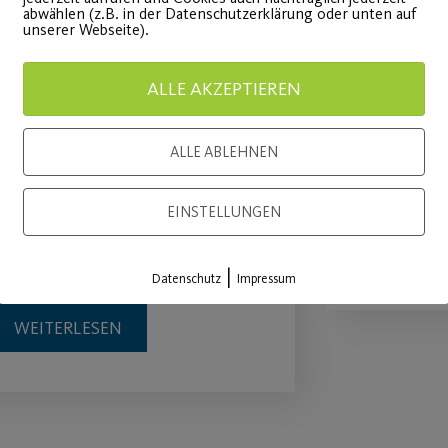
abwählen (z.B. in der Datenschutzerklärung oder unten auf
unserer Webseite).
ALLE AKZEPTIEREN
JEDER MENSCH –
Sommer
Große Tanzshows in
Für Mitgl
ALLE ABLEHNEN
der Stadthalle Fürth!
Mitgliede
EINSTELLUNGEN
etzt noch schnell Tickets
WEITE
ichern!
|
Datenschutz
Impressum
WEITERLESEN