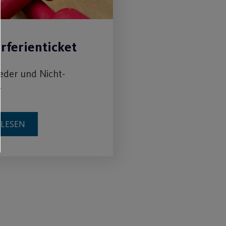
ferienticket
ieder und Nicht-
r
RLESEN