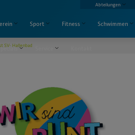
Abteilungen
erein
Sport
Fitness
Schwimmen
st SV- Hallenbad
pecials
Service
Kontakt