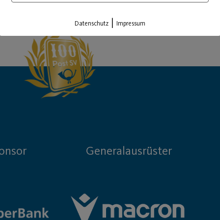
Load More
|
Datenschutz
Impressum
onsor
Generalausrüster