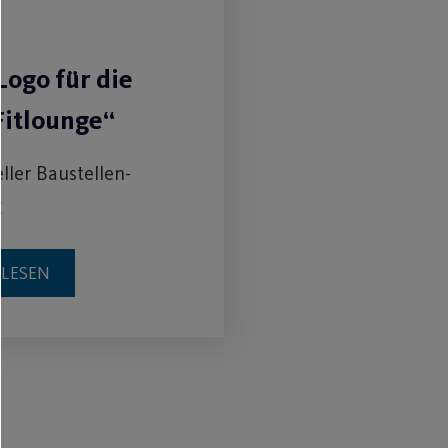
Logo für die
Fitlounge“
ueller Baustellen-
g
RLESEN