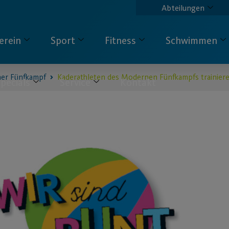
Abteilungen
erein
Sport
Fitness
Schwimmen
er Fünfkampf
Kaderathleten des Modernen Fünfkampfs trainier
pecials
Service
Kontakt