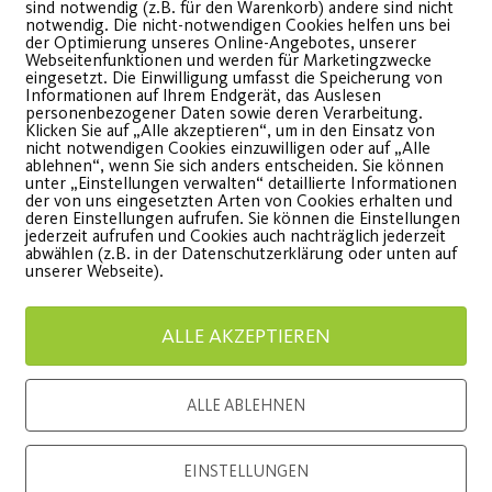
sind notwendig (z.B. für den Warenkorb) andere sind nicht
notwendig. Die nicht-notwendigen Cookies helfen uns bei
der Optimierung unseres Online-Angebotes, unserer
Webseitenfunktionen und werden für Marketingzwecke
eingesetzt. Die Einwilligung umfasst die Speicherung von
L’Osteria wird neuer
Neues 
Informationen auf Ihrem Endgerät, das Auslesen
personenbezogener Daten sowie deren Verarbeitung.
Partner des Post SV
„neue 
Klicken Sie auf „Alle akzeptieren“, um in den Einsatz von
nicht notwendigen Cookies einzuwilligen oder auf „Alle
ablehnen“, wenn Sie sich anders entscheiden. Sie können
Nürnberg
unter „Einstellungen verwalten“ detaillierte Informationen
inkl. virt
der von uns eingesetzten Arten von Cookies erhalten und
deren Einstellungen aufrufen. Sie können die Einstellungen
Rundgan
0 % Rabatt für Post SV-
jederzeit aufrufen und Cookies auch nachträglich jederzeit
abwählen (z.B. in der Datenschutzerklärung oder unten auf
itglieder
unserer Webseite).
WEITE
ALLE AKZEPTIEREN
WEITERLESEN
ALLE ABLEHNEN
EINSTELLUNGEN