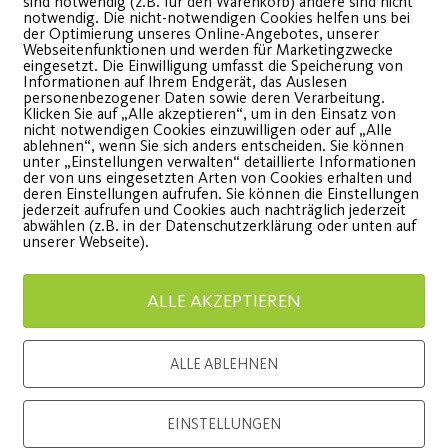
sind notwendig (z.B. für den Warenkorb) andere sind nicht
notwendig. Die nicht-notwendigen Cookies helfen uns bei
der Optimierung unseres Online-Angebotes, unserer
Webseitenfunktionen und werden für Marketingzwecke
eingesetzt. Die Einwilligung umfasst die Speicherung von
Neue Sportstunde in
Termin
Informationen auf Ihrem Endgerät, das Auslesen
personenbezogener Daten sowie deren Verarbeitung.
Klicken Sie auf „Alle akzeptieren“, um in den Einsatz von
Nordost
Kinder
nicht notwendigen Cookies einzuwilligen oder auf „Alle
ablehnen“, wenn Sie sich anders entscheiden. Sie können
unter „Einstellungen verwalten“ detaillierte Informationen
ody Workout jeden Mittwoch
Am 07. Ok
der von uns eingesetzten Arten von Cookies erhalten und
deren Einstellungen aufrufen. Sie können die Einstellungen
19 Uhr in
jederzeit aufrufen und Cookies auch nachträglich jederzeit
abwählen (z.B. in der Datenschutzerklärung oder unten auf
Kinderklin
WEITERLESEN
unserer Webseite).
ALLE AKZEPTIEREN
WEITE
ALLE ABLEHNEN
EINSTELLUNGEN