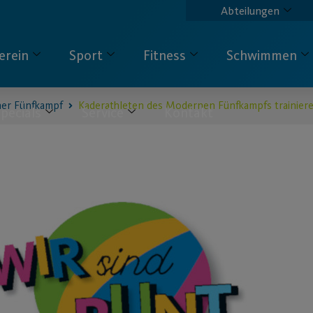
Abteilungen
erein
Sport
Fitness
Schwimmen
er Fünfkampf
Kaderathleten des Modernen Fünfkampfs trainier
pecials
Service
Kontakt