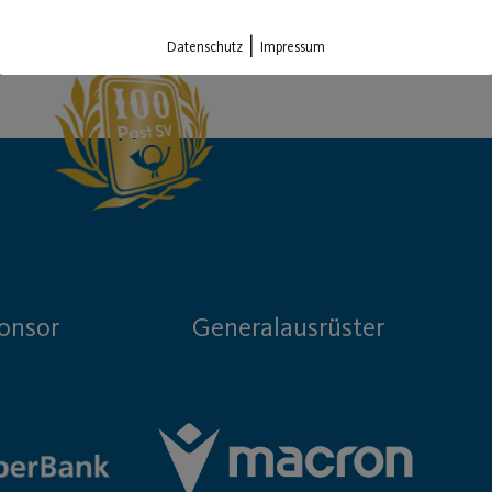
Load More
|
Datenschutz
Impressum
onsor
Generalausrüster