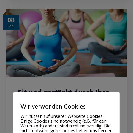
08
Feb.
Fit und gestärkt durch Ihre
Schwangerschaft
Wir verwenden Cookies
Wir nutzen auf unserer Webseite Cookies.
Stärken Sie das Vertrauen in Ihrem
Einige Cookies sind notwendig (z.B. für den
Körper.
Warenkorb) andere sind nicht notwendig. Die
nicht-notwendigen Cookies helfen uns bei der