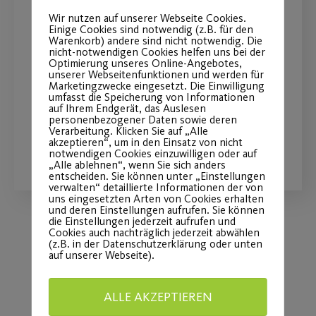
bewegen“ der Stadt
Wir nutzen auf unserer Webseite Cookies.
Einige Cookies sind notwendig (z.B. für den
Warenkorb) andere sind nicht notwendig. Die
Nürnberg ab!
nicht-notwendigen Cookies helfen uns bei der
Optimierung unseres Online-Angebotes,
unserer Webseitenfunktionen und werden für
Vier Projekte des Post SV
Marketingzwecke eingesetzt. Die Einwilligung
umfasst die Speicherung von Informationen
ausgezeichnet.
auf Ihrem Endgerät, das Auslesen
personenbezogener Daten sowie deren
Verarbeitung. Klicken Sie auf „Alle
akzeptieren“, um in den Einsatz von nicht
WEITERLESEN
notwendigen Cookies einzuwilligen oder auf
„Alle ablehnen“, wenn Sie sich anders
entscheiden. Sie können unter „Einstellungen
verwalten“ detaillierte Informationen der von
uns eingesetzten Arten von Cookies erhalten
und deren Einstellungen aufrufen. Sie können
die Einstellungen jederzeit aufrufen und
Cookies auch nachträglich jederzeit abwählen
(z.B. in der Datenschutzerklärung oder unten
Load More
auf unserer Webseite).
ALLE AKZEPTIEREN