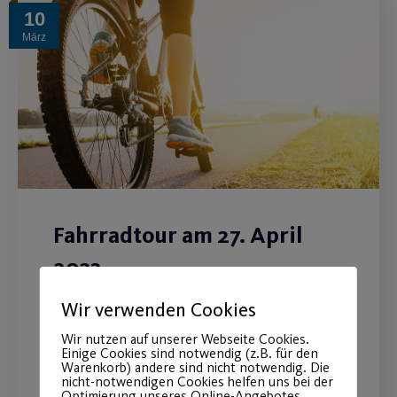
10
März
Fahrradtour am 27. April
2023
Wir verwenden Cookies
Gemütliche 35 Kilometer-Radtour für
Jung und Alt durch das Nürnberger
Wir nutzen auf unserer Webseite Cookies.
Einige Cookies sind notwendig (z.B. für den
Umland.
Warenkorb) andere sind nicht notwendig. Die
nicht-notwendigen Cookies helfen uns bei der
Optimierung unseres Online-Angebotes,