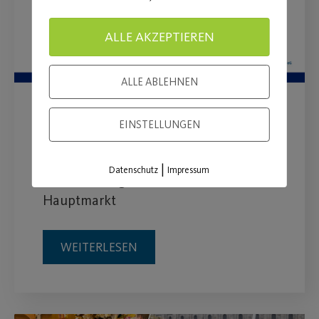
ALLE AKZEPTIEREN
ALLE ABLEHNEN
Alle kleinen Narren sind
EINSTELLUNGEN
herzlich eingeladen
|
Datenschutz
Impressum
Rosenmontag - Eislaufen am
Hauptmarkt
WEITERLESEN