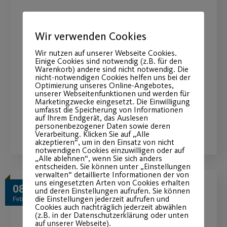
Schlittschuh-Spaß am
Hauptmarkt
Wir verwenden Cookies
Wir nutzen auf unserer Webseite Cookies.
Öffnungszeiten der Nürnberger
Einige Cookies sind notwendig (z.B. für den
Warenkorb) andere sind nicht notwendig. Die
Winterwelt während der
nicht-notwendigen Cookies helfen uns bei der
Optimierung unseres Online-Angebotes,
Faschingsferien
unserer Webseitenfunktionen und werden für
Marketingzwecke eingesetzt. Die Einwilligung
umfasst die Speicherung von Informationen
auf Ihrem Endgerät, das Auslesen
WEITERLESEN
personenbezogener Daten sowie deren
Verarbeitung. Klicken Sie auf „Alle
akzeptieren“, um in den Einsatz von nicht
notwendigen Cookies einzuwilligen oder auf
„Alle ablehnen“, wenn Sie sich anders
entscheiden. Sie können unter „Einstellungen
verwalten“ detaillierte Informationen der von
uns eingesetzten Arten von Cookies erhalten
08
und deren Einstellungen aufrufen. Sie können
die Einstellungen jederzeit aufrufen und
Feb.
Cookies auch nachträglich jederzeit abwählen
(z.B. in der Datenschutzerklärung oder unten
auf unserer Webseite).