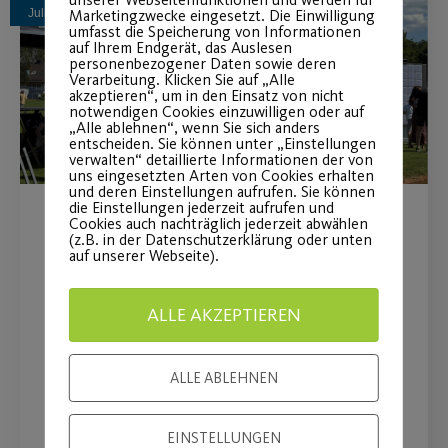
Juli
Marketingzwecke eingesetzt. Die Einwilligung
umfasst die Speicherung von Informationen
auf Ihrem Endgerät, das Auslesen
personenbezogener Daten sowie deren
Verarbeitung. Klicken Sie auf „Alle
akzeptieren“, um in den Einsatz von nicht
notwendigen Cookies einzuwilligen oder auf
„Alle ablehnen“, wenn Sie sich anders
entscheiden. Sie können unter „Einstellungen
verwalten“ detaillierte Informationen der von
uns eingesetzten Arten von Cookies erhalten
und deren Einstellungen aufrufen. Sie können
die Einstellungen jederzeit aufrufen und
Cookies auch nachträglich jederzeit abwählen
MAN Truck & Bus wird
(z.B. in der Datenschutzerklärung oder unten
auf unserer Webseite).
Premiumpartner
ALLE AKZEPTIEREN
Langfristige Partnerschaft stärkt
insbesondere den Mädchen- und
Frauenfußball
ALLE ABLEHNEN
EINSTELLUNGEN
WEITERLESEN