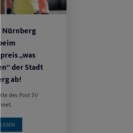
V Nürnberg
beim
tpreis „was
n“ der Stadt
rg ab!
ekte des Post SV
hnet.
RLESEN