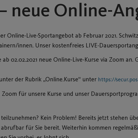
r – neue Online-A
er Online-Live-Sportangebot ab Februar 2021. Schwitz
ainern/innen. Unser kostenfreies LIVE-Dauersportang
 ab 02.02.2021 neue Online-Live-Kurse via Zoom an.
unter der Rubrik „Online.Kurse“ unter
https://secur.po
 bei Zoom für unsere Kurse und unser Dauersportprog
teilzunehmen? Kein Problem! Bereits jetzt stehen üb
 abrufbar für Sie bereit. Weiterhin kommen regelmäß
 Sie vorbei, es lohnt sich.