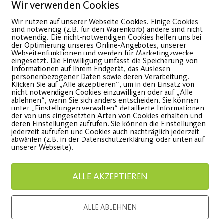
Wir verwenden Cookies
Wir nutzen auf unserer Webseite Cookies. Einige Cookies
sind notwendig (z.B. für den Warenkorb) andere sind nicht
notwendig. Die nicht-notwendigen Cookies helfen uns bei
der Optimierung unseres Online-Angebotes, unserer
Weihnachtsferienprogramm
Post S
Webseitenfunktionen und werden für Marketingzwecke
eingesetzt. Die Einwilligung umfasst die Speicherung von
2022/23
räumt 
Informationen auf Ihrem Endgerät, das Auslesen
personenbezogener Daten sowie deren Verarbeitung.
Klicken Sie auf „Alle akzeptieren“, um in den Einsatz von
Projek
nicht notwendigen Cookies einzuwilligen oder auf „Alle
ir sporteln auch in den Ferien
ablehnen“, wenn Sie sich anders entscheiden. Sie können
unter „Einstellungen verwalten“ detaillierte Informationen
bewege
om 27.12.22-05.01.2023!
der von uns eingesetzten Arten von Cookies erhalten und
deren Einstellungen aufrufen. Sie können die Einstellungen
Nürnbe
jederzeit aufrufen und Cookies auch nachträglich jederzeit
abwählen (z.B. in der Datenschutzerklärung oder unten auf
WEITERLESEN
unserer Webseite).
Vier Proj
ausgezeic
ALLE AKZEPTIEREN
WEITE
ALLE ABLEHNEN