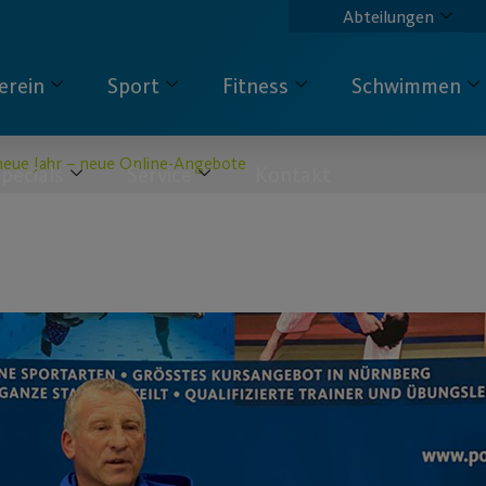
Abteilungen
erein
Sport
Fitness
Schwimmen
 neue Jahr – neue Online-Angebote
pecials
Service
Kontakt