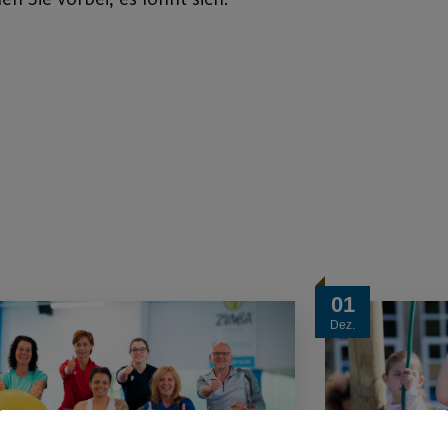
01
Dez.