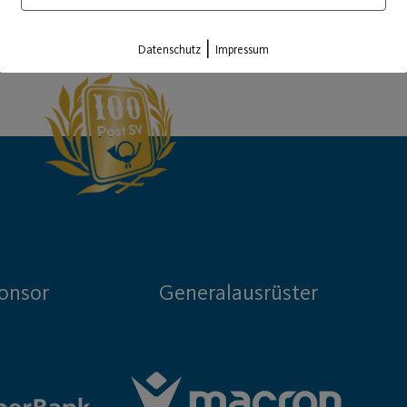
Load More
|
Datenschutz
Impressum
onsor
Generalausrüster