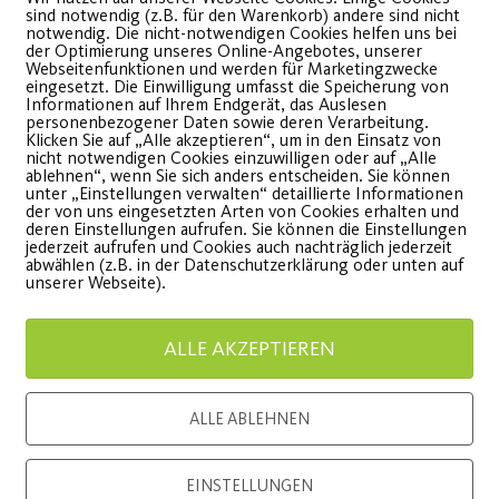
sind notwendig (z.B. für den Warenkorb) andere sind nicht
notwendig. Die nicht-notwendigen Cookies helfen uns bei
der Optimierung unseres Online-Angebotes, unserer
Webseitenfunktionen und werden für Marketingzwecke
eingesetzt. Die Einwilligung umfasst die Speicherung von
Informationen auf Ihrem Endgerät, das Auslesen
Standard / Latein
Fortbi
personenbezogener Daten sowie deren Verarbeitung.
Klicken Sie auf „Alle akzeptieren“, um in den Einsatz von
Anfängerkurs am
am 21.1
nicht notwendigen Cookies einzuwilligen oder auf „Alle
ablehnen“, wenn Sie sich anders entscheiden. Sie können
unter „Einstellungen verwalten“ detaillierte Informationen
19.10.2023
der von uns eingesetzten Arten von Cookies erhalten und
Die Selbs
deren Einstellungen aufrufen. Sie können die Einstellungen
jederzeit aufrufen und Cookies auch nachträglich jederzeit
Kindern f
etzt noch schnell anmelden!
abwählen (z.B. in der Datenschutzerklärung oder unten auf
unserer Webseite).
WEITE
WEITERLESEN
ALLE AKZEPTIEREN
ALLE ABLEHNEN
EINSTELLUNGEN