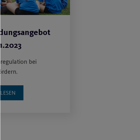
ldungsangebot
1.2023
tregulation bei
ördern.
RLESEN