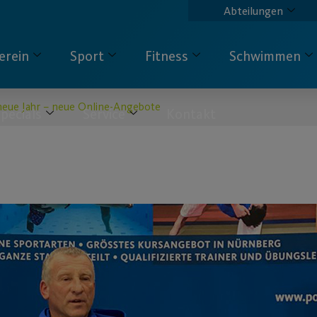
Abteilungen
erein
Sport
Fitness
Schwimmen
 neue Jahr – neue Online-Angebote
pecials
Service
Kontakt