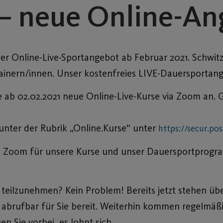
r – neue Online-A
er Online-Live-Sportangebot ab Februar 2021. Schwitz
ainern/innen. Unser kostenfreies LIVE-Dauersportang
 ab 02.02.2021 neue Online-Live-Kurse via Zoom an.
unter der Rubrik „Online.Kurse“ unter
https://secur.po
 bei Zoom für unsere Kurse und unser Dauersportprog
teilzunehmen? Kein Problem! Bereits jetzt stehen üb
 abrufbar für Sie bereit. Weiterhin kommen regelmäß
 Sie vorbei, es lohnt sich.