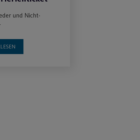
ieder und Nicht-
r
RLESEN