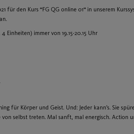
021 für den Kurs
“
FG QG online 01
“
in unserem Kurss
an.
t 4 Einheiten) immer von 19.15-20.15 Uhr
_
ining für Körper und Geist. Und: Jeder kann’s. Sie spü
e von selbst treten. Mal sanft, mal energisch. Action