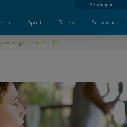
Abteilungen
erein
Sport
Fitness
Schwimmen
 und Indoor Cycling jetzt LIVE!
pecials
Service
Kontakt