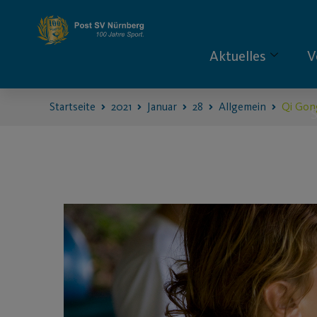
Aktuelles
V
Startseite
2021
Januar
28
Allgemein
Qi Gong
S