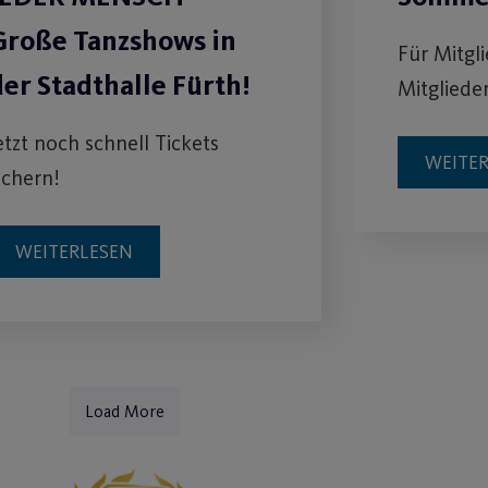
Große Tanzshows in
Für Mitgl
der Stadthalle Fürth!
Mitgliede
etzt noch schnell Tickets
WEITE
ichern!
WEITERLESEN
Load More