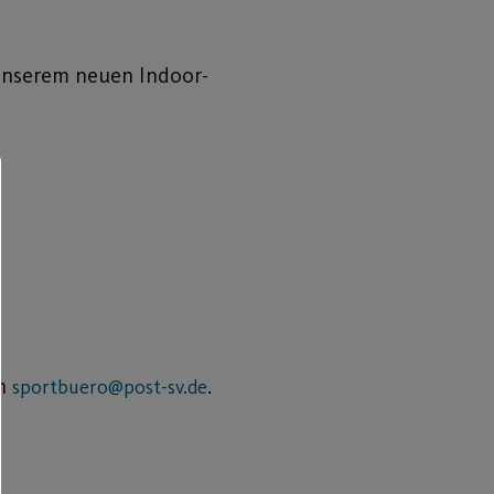
 unserem neuen Indoor-
an
.
sportbuero@post-sv.de