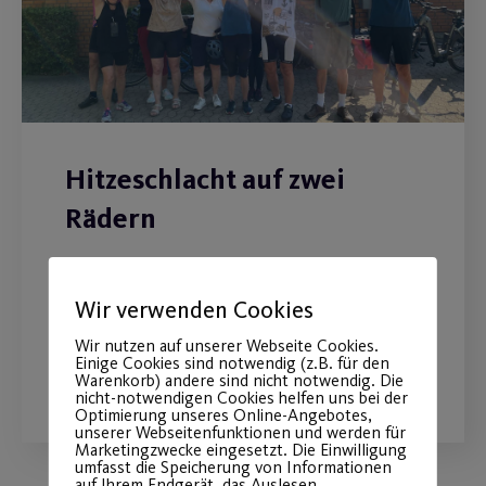
Hitzeschlacht auf zwei
Rädern
Radtourbericht vom 30.07. - Heiße
Tour, coole Truppe
Wir verwenden Cookies
Wir nutzen auf unserer Webseite Cookies.
Einige Cookies sind notwendig (z.B. für den
WEITERLESEN
Warenkorb) andere sind nicht notwendig. Die
nicht-notwendigen Cookies helfen uns bei der
Optimierung unseres Online-Angebotes,
unserer Webseitenfunktionen und werden für
Marketingzwecke eingesetzt. Die Einwilligung
umfasst die Speicherung von Informationen
auf Ihrem Endgerät, das Auslesen