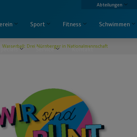
Abteilungen
erein
Sport
Fitness
Schwimmen
Wasserball: Drei Nürnberger in Nationalmannschaft
pecials
Service
Kontakt