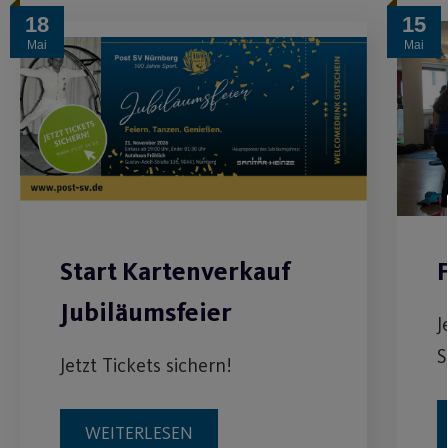
18
15
Mai
Mai
Start Kartenverkauf
Jubiläumsfeier
J
S
Jetzt Tickets sichern!
WEITERLESEN