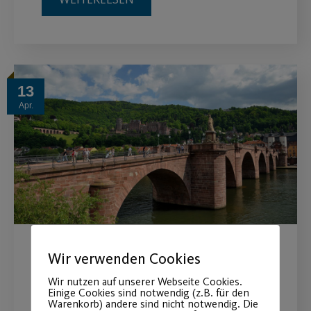
13
Apr.
Wir verwenden Cookies
Reise nach Heidelberg
Wir nutzen auf unserer Webseite Cookies.
Einige Cookies sind notwendig (z.B. für den
am Samstag, 21.05.22 mit Schloss- und
Warenkorb) andere sind nicht notwendig. Die