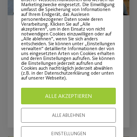
Marketingzwecke eingesetzt. Die Einwilligung
umfasst die Speicherung von Informationen
auf Ihrem Endgerät, das Auslesen
personenbezogener Daten sowie deren
Verarbeitung. Klicken Sie auf „Alle
akzeptieren“, um in den Einsatz von nicht
Rückblick:
notwendigen Cookies einzuwilligen oder auf
„Alle ablehnen“, wenn Sie sich anders
Stressbewältigung und
entscheiden. Sie können unter „Einstellungen
verwalten“ detaillierte Informationen der von
Entspannung im
uns eingesetzten Arten von Cookies erhalten
und deren Einstellungen aufrufen. Sie können
(Berufs-)Alltag
die Einstellungen jederzeit aufrufen und
Cookies auch nachträglich jederzeit abwählen
(z.B. in der Datenschutzerklärung oder unten
auf unserer Webseite).
Interaktiver Vortrag - Rückblick
21.04.26
ALLE AKZEPTIEREN
WEITERLESEN
ALLE ABLEHNEN
EINSTELLUNGEN