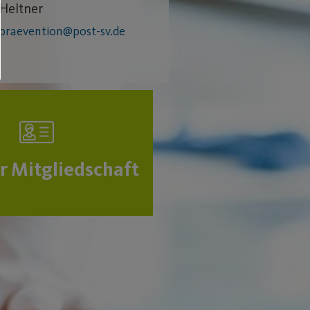
Heltner
praevention@post-sv.de
ur Mitgliedschaft