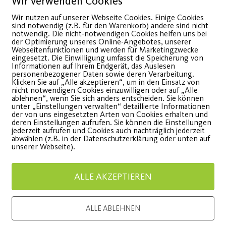
Wir verwenden Cookies
Wir nutzen auf unserer Webseite Cookies. Einige Cookies
sind notwendig (z.B. für den Warenkorb) andere sind nicht
Ans
notwendig. Die nicht-notwendigen Cookies helfen uns bei
der Optimierung unseres Online-Angebotes, unserer
Webseitenfunktionen und werden für Marketingzwecke
eingesetzt. Die Einwilligung umfasst die Speicherung von
Informationen auf Ihrem Endgerät, das Auslesen
personenbezogener Daten sowie deren Verarbeitung.
Klicken Sie auf „Alle akzeptieren“, um in den Einsatz von
nicht notwendigen Cookies einzuwilligen oder auf „Alle
ablehnen“, wenn Sie sich anders entscheiden. Sie können
 Prävention beugst du Krankheiten
unter „Einstellungen verwalten“ detaillierte Informationen
der von uns eingesetzten Arten von Cookies erhalten und
Alltag. Die Präventionskurse sind
deren Einstellungen aufrufen. Sie können die Einstellungen
jederzeit aufrufen und Cookies auch nachträglich jederzeit
zlichen Krankenkassen anerkannt! Eine
abwählen (z.B. in der Datenschutzerklärung oder unten auf
unserer Webseite).
ich.
ALLE AKZEPTIEREN
ALLE ABLEHNEN