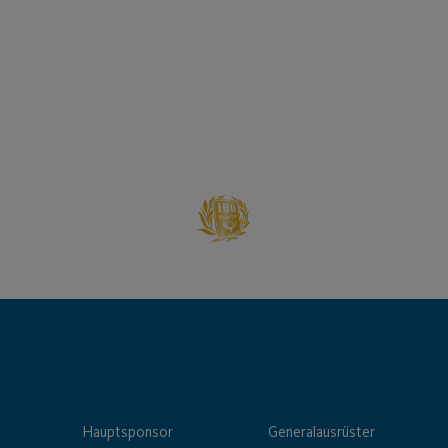
Hauptsponsor
Generalausrüster