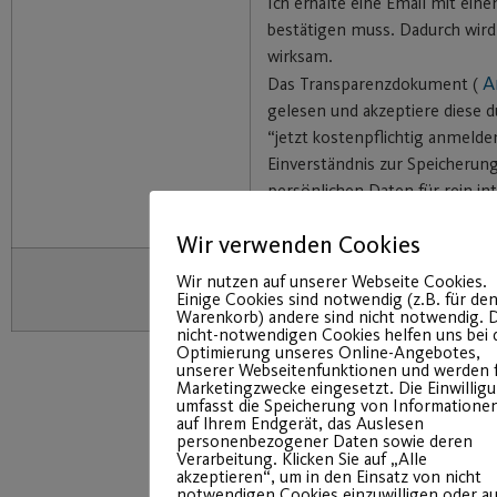
Ich erhalte eine Email mit eine
bestätigen muss. Dadurch wir
wirksam.
A
Das Transparenzdokument (
gelesen und akzeptiere diese d
“jetzt kostenpflichtig anmelde
Einverständnis zur Speicherun
persönlichen Daten für rein in
organisatorische Zwecke.
Wir verwenden Cookies
Wir nutzen auf unserer Webseite Cookies.
Einige Cookies sind notwendig (z.B. für de
Warenkorb) andere sind nicht notwendig. D
nicht-notwendigen Cookies helfen uns bei 
Optimierung unseres Online-Angebotes,
unserer Webseitenfunktionen und werden 
Marketingzwecke eingesetzt. Die Einwillig
umfasst die Speicherung von Informatione
auf Ihrem Endgerät, das Auslesen
personenbezogener Daten sowie deren
Verarbeitung. Klicken Sie auf „Alle
akzeptieren“, um in den Einsatz von nicht
notwendigen Cookies einzuwilligen oder au