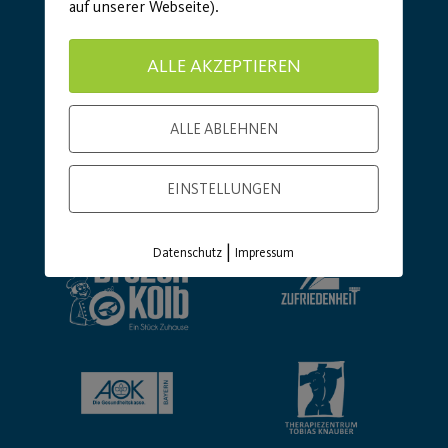
auf unserer Webseite).
ALLE AKZEPTIEREN
ALLE ABLEHNEN
Basic Partner:
EINSTELLUNGEN
|
Datenschutz
Impressum