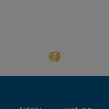
Hauptsponsor
Generalausrüster