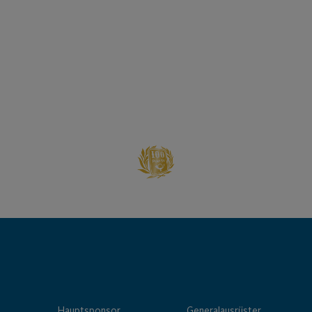
Hauptsponsor
Generalausrüster