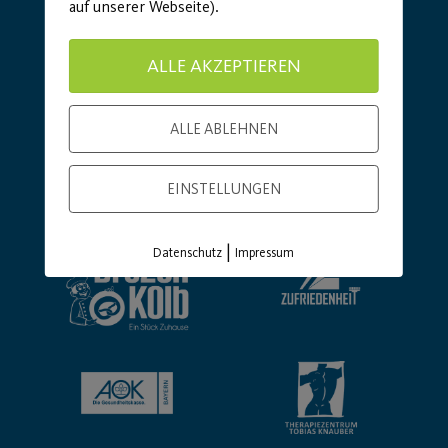
auf unserer Webseite).
ALLE AKZEPTIEREN
ALLE ABLEHNEN
Basic Partner:
EINSTELLUNGEN
|
Datenschutz
Impressum