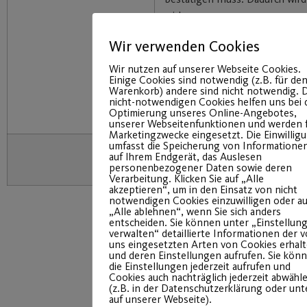
wirksam.
A
Das Transparenzdokument (
Wir verwenden Cookies
gelesen und akzeptiere diese d
“jetzt kostenpflichtig anmelde
Wir nutzen auf unserer Webseite Cookies.
Einige Cookies sind notwendig (z.B. für de
Einverständnis zur Speicherun
Warenkorb) andere sind nicht notwendig. D
persönlichen Daten für rein in
nicht-notwendigen Cookies helfen uns bei 
Optimierung unseres Online-Angebotes,
organisatorische Zwecke.
unserer Webseitenfunktionen und werden 
Marketingzwecke eingesetzt. Die Einwillig
umfasst die Speicherung von Informatione
auf Ihrem Endgerät, das Auslesen
personenbezogener Daten sowie deren
Verarbeitung. Klicken Sie auf „Alle
akzeptieren“, um in den Einsatz von nicht
notwendigen Cookies einzuwilligen oder au
„Alle ablehnen“, wenn Sie sich anders
entscheiden. Sie können unter „Einstellun
verwalten“ detaillierte Informationen der 
uns eingesetzten Arten von Cookies erhal
und deren Einstellungen aufrufen. Sie kön
die Einstellungen jederzeit aufrufen und
Cookies auch nachträglich jederzeit abwähl
(z.B. in der Datenschutzerklärung oder un
auf unserer Webseite).