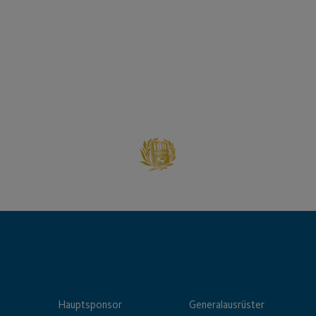
Hauptsponsor
Generalausrüster