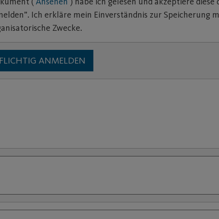
okument (
Ansehen
) habe ich gelesen und akzeptiere diese d
melden”. Ich erkläre mein Einverständnis zur Speicherung 
ganisatorische Zwecke.