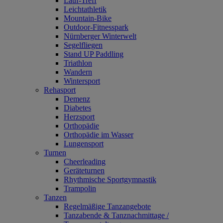
Lauf-Treff
Leichtathletik
Mountain-Bike
Outdoor-Fitnesspark
Nürnberger Winterwelt
Segelfliegen
Stand UP Paddling
Triathlon
Wandern
Wintersport
Rehasport
Demenz
Diabetes
Herzsport
Orthopädie
Orthopädie im Wasser
Lungensport
Turnen
Cheerleading
Geräteturnen
Rhythmische Sportgymnastik
Trampolin
Tanzen
Regelmäßige Tanzangebote
Tanzabende & Tanznachmittage /