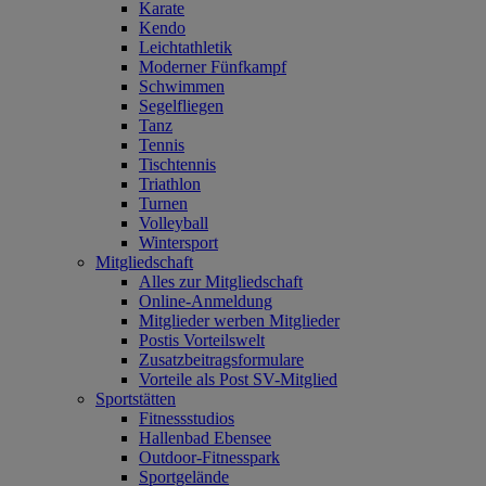
Karate
Kendo
Leichtathletik
Moderner Fünfkampf
Schwimmen
Segelfliegen
Tanz
Tennis
Tischtennis
Triathlon
Turnen
Volleyball
Wintersport
Mitgliedschaft
Alles zur Mitgliedschaft
Online-Anmeldung
Mitglieder werben Mitglieder
Postis Vorteilswelt
Zusatzbeitragsformulare
Vorteile als Post SV-Mitglied
Sportstätten
Fitnessstudios
Hallenbad Ebensee
Outdoor-Fitnesspark
Sportgelände