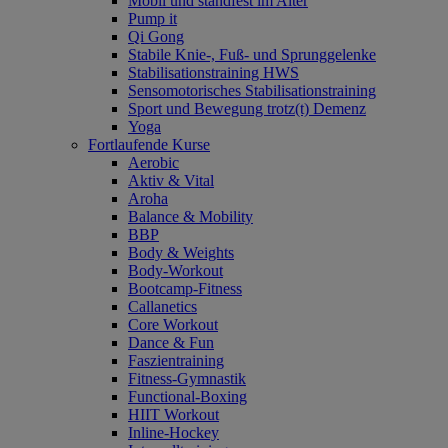
Mobil und standfest im Alter
Pump it
Qi Gong
Stabile Knie-, Fuß- und Sprunggelenke
Stabilisationstraining HWS
Sensomotorisches Stabilisationstraining
Sport und Bewegung trotz(t) Demenz
Yoga
Fortlaufende Kurse
Aerobic
Aktiv & Vital
Aroha
Balance & Mobility
BBP
Body & Weights
Body-Workout
Bootcamp-Fitness
Callanetics
Core Workout
Dance & Fun
Faszientraining
Fitness-Gymnastik
Functional-Boxing
HIIT Workout
Inline-Hockey