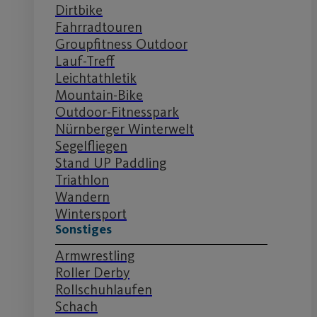
Dirtbike
Fahrradtouren
Groupfitness Outdoor
Lauf-Treff
Leichtathletik
Mountain-Bike
Outdoor-Fitnesspark
Nürnberger Winterwelt
Segelfliegen
Stand UP Paddling
Triathlon
Wandern
Wintersport
Sonstiges
Armwrestling
Roller Derby
Rollschuhlaufen
Schach