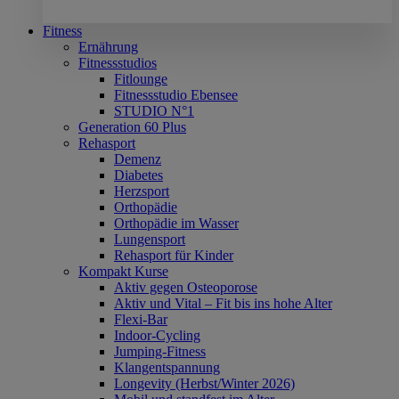
Fitness
Ernährung
Fitnessstudios
Fitlounge
Fitnessstudio Ebensee
STUDIO N°1
Generation 60 Plus
Rehasport
Demenz
Diabetes
Herzsport
Orthopädie
Orthopädie im Wasser
Lungensport
Rehasport für Kinder
Kompakt Kurse
Aktiv gegen Osteoporose
Aktiv und Vital – Fit bis ins hohe Alter
Flexi-Bar
Indoor-Cycling
Jumping-Fitness
Klangentspannung
Longevity (Herbst/Winter 2026)