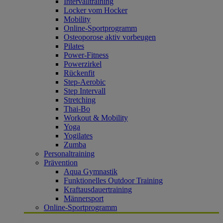
Intervalltraining
Locker vom Hocker
Mobility
Online-Sportprogramm
Osteoporose aktiv vorbeugen
Pilates
Power-Fitness
Powerzirkel
Rückenfit
Step-Aerobic
Step Intervall
Stretching
Thai-Bo
Workout & Mobility
Yoga
Yogilates
Zumba
Personaltraining
Prävention
Aqua Gymnastik
Funktionelles Outdoor Training
Kraftausdauertraining
Männersport
Online-Sportprogramm