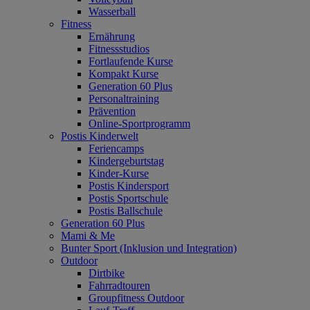
Wasserball
Fitness
Ernährung
Fitnessstudios
Fortlaufende Kurse
Kompakt Kurse
Generation 60 Plus
Personaltraining
Prävention
Online-Sportprogramm
Postis Kinderwelt
Feriencamps
Kindergeburtstag
Kinder-Kurse
Postis Kindersport
Postis Sportschule
Postis Ballschule
Generation 60 Plus
Mami & Me
Bunter Sport (Inklusion und Integration)
Outdoor
Dirtbike
Fahrradtouren
Groupfitness Outdoor