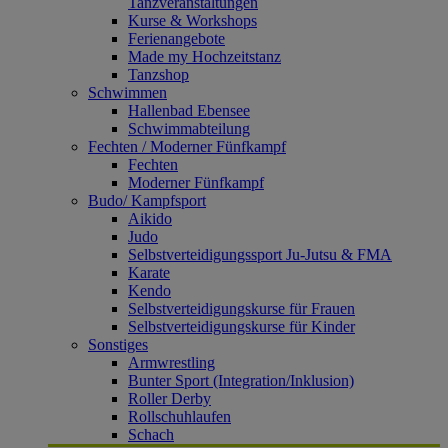
Tanzveranstaltungen
Kurse & Workshops
Ferienangebote
Made my Hochzeitstanz
Tanzshop
Schwimmen
Hallenbad Ebensee
Schwimmabteilung
Fechten / Moderner Fünfkampf
Fechten
Moderner Fünfkampf
Budo/ Kampfsport
Aikido
Judo
Selbstverteidigungssport Ju-Jutsu & FMA
Karate
Kendo
Selbstverteidigungskurse für Frauen
Selbstverteidigungskurse für Kinder
Sonstiges
Armwrestling
Bunter Sport (Integration/Inklusion)
Roller Derby
Rollschuhlaufen
Schach