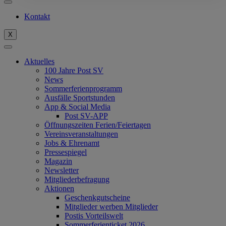
Kontakt
X
Aktuelles
100 Jahre Post SV
News
Sommerferienprogramm
Ausfälle Sportstunden
App & Social Media
Post SV-APP
Öffnungszeiten Ferien/Feiertagen
Vereinsveranstaltungen
Jobs & Ehrenamt
Pressespiegel
Magazin
Newsletter
Mitgliederbefragung
Aktionen
Geschenkgutscheine
Mitglieder werben Mitglieder
Postis Vorteilswelt
Sommerferienticket 2026