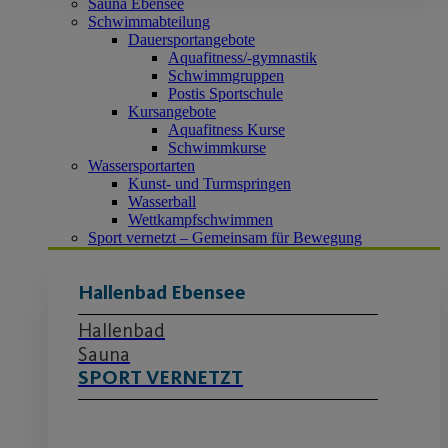
Sauna Ebensee
Schwimmabteilung
Dauersportangebote
Aquafitness/-gymnastik
Schwimmgruppen
Postis Sportschule
Kursangebote
Aquafitness Kurse
Schwimmkurse
Wassersportarten
Kunst- und Turmspringen
Wasserball
Wettkampfschwimmen
Sport vernetzt – Gemeinsam für Bewegung
Hallenbad Ebensee
Hallenbad
Sauna
SPORT VERNETZT