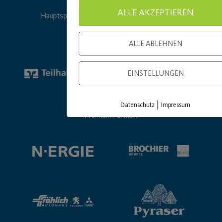
ALLE AKZEPTIEREN
Hauptsponsor
Generalausrüster
ALLE ABLEHNEN
EINSTELLUNGEN
|
Datenschutz
Impressum
Premium Partner: